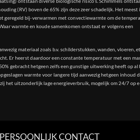
tsing) ontstaan diverse biologische risico’s. Schimmels ontstaa
houding (RV) boven de 65% zijn deze zeer schadelijk. Het meest 
het geregeld bij-verwarmen met convectiewarmte om de temper
. Waar warmte en koude samenkomen ontstaat er volgens een
wezig materiaal zoals b.v. schilderstukken, wanden, vloeren, et
cht. Er heerst daardoor een constante temperatuur met een ma
0% gebracht hetgeen zelfs een gunstige uitwerking heeft op al 
opgeslagen warmte voor langere tijd aanwezig hetgeen inhoud d
j het uitzonderlijk lage energieverbruik, mogelijk om 24/7 op 
 PERSOONLIJK CONTACT