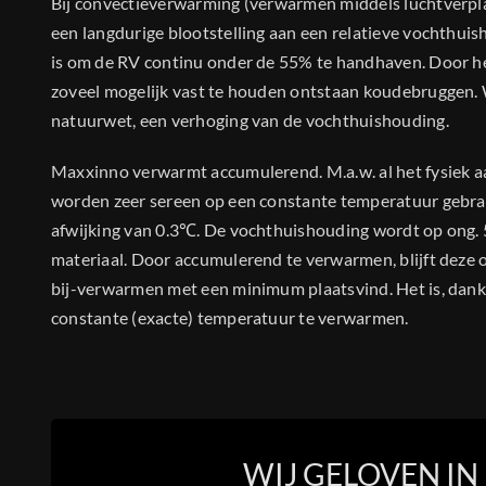
Bij convectieverwarming (verwarmen middels luchtverplaa
een langdurige blootstelling aan een relatieve vochthuis
is om de RV continu onder de 55% te handhaven. Door 
zoveel mogelijk vast te houden ontstaan koudebruggen
natuurwet, een verhoging van de vochthuishouding.
Maxxinno verwarmt accumulerend. M.a.w. al het fysiek aan
worden zeer sereen op een constante temperatuur gebra
afwijking van 0.3℃. De vochthuishouding wordt op ong. 5
materiaal. Door accumulerend te verwarmen, blijft deze 
bij-verwarmen met een minimum plaatsvind. Het is, dankzi
constante (exacte) temperatuur te verwarmen.
WIJ GELOVEN IN