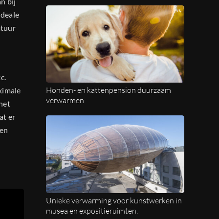
n bij
ideale
atuur
c.
Honden- en kattenpension duurzaam
ximale
verwarmen
het
at er
een
Unieke verwarming voor kunstwerken in
musea en expositieruimten.