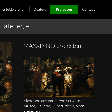
lgestelde vragen
Dealers
Contact
Projecten
telier, etc.
MAXXINNO projecten:
Maxxinno accumulerend verwarmen
Musea, Gallerie, Kunstuitleen, open
atelier, etc.