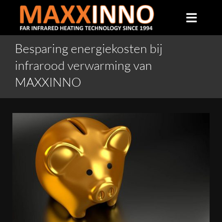
Skip
to
Toggle
content
Naviga
Besparing energiekosten bij
Home
infrarood verwarming van
MAXXINNO
Over ons
Infrarood verwarming
Producten
Veelgestelde vragen