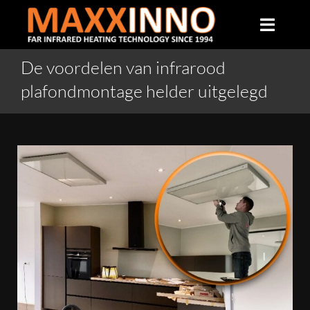
Skip
to
Toggle
content
Naviga
De voordelen van infrarood
Home
plafondmontage helder uitgelegd
Over ons
Infrarood verwarming
Producten
Veelgestelde vragen