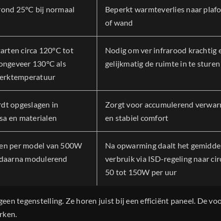
ond 25°C bij normaal
Beperkt warmteverlies naar plaf
of wand
arten circa 120°C tot
Nodig om ver infrarood krachtig 
ongeveer 130°C als
gelijkmatig de ruimte in te sturen
werktemperatuur
dt opgeslagen in
Zorgt voor accumulerend verwa
a en materialen
en stabiel comfort
en per model van 500W
Na opwarming daalt het gemidde
 daarna modulerend
verbruik via ISD-regeling naar cir
50 tot 150W per uur
en tegenstelling. Ze horen juist bij een efficiënt paneel. De vo
rken.