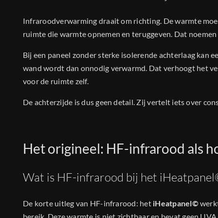
Infraroodverwarming draait om richting. De warmte moet
ruimte die warmte opnemen en teruggeven. Dat noemen
Bij een paneel zonder sterke isolerende achterlaag kan e
wand wordt dan onnodig verwarmd. Dat verhoogt het verb
voor de ruimte zelf.
De achterzijde is dus geen detail. Zij vertelt iets over co
Het origineel: HF-infrarood als
Wat is HF-infrarood bij het iHeatpanel
De korte uitleg van HF-infrarood: het
iHeatpanel©
werkt
bereik. Deze warmte is niet zichtbaar en bevat geen UVA