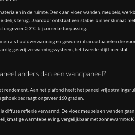
 materialen in de ruimte. Denk aan vloer, wanden, meubels, werk
eidelijk terug. Daardoor ontstaat een stabiel binnenklimaat me
l ongeveer 0,3°C bij correcte toepassing.
armen als hoofdverwarming en gewone infraroodpanelen die voor
aardig gasvrij verwarmingssysteem, het tweede blijft meestal
aneel anders dan een wandpaneel?
et rendement. Aan het plafond heeft het paneel vrije stralingsr
lingshoek bedraagt ongeveer 160 graden.
via diffuse reflexie verwarmd. De vloer, meubels en wanden gaan
gelijkmatige warmtebeleving, vergelijkbaar met zonnewarmte: K