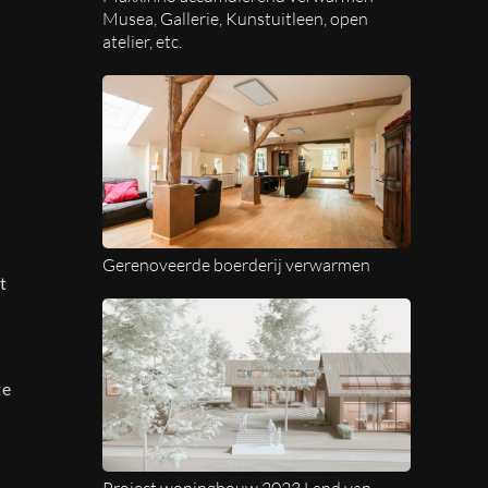
Musea, Gallerie, Kunstuitleen, open
atelier, etc.
Gerenoveerde boerderij verwarmen
t
te
Project woningbouw 2023 Land van