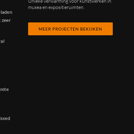
Unieke verwarming voor kunstwerken in
musea en expositieruimten.
bladen
t zeer
MEER PROJECTEN BEKIJKEN
al
uimte
issed