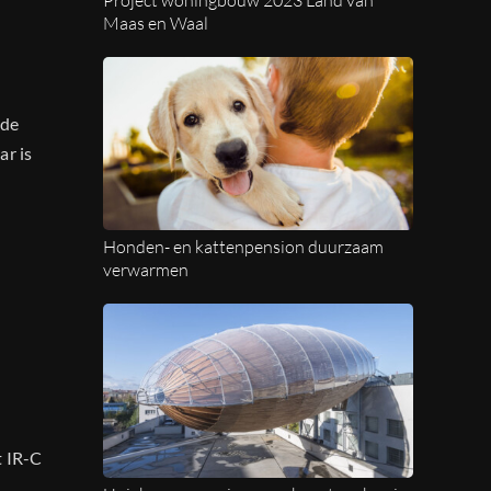
Maas en Waal
 de
ar is
Honden- en kattenpension duurzaam
verwarmen
t IR-C