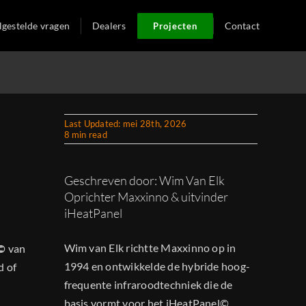
lgestelde vragen
Dealers
Contact
Projecten
Last Updated: mei 28th, 2026
8 min read
Geschreven door: Wim Van Elk
Oprichter Maxxinno & uitvinder
iHeatPanel
Wim van Elk richtte Maxxinno op in
©
van
1994 en ontwikkelde de hybride hoog-
d of
frequente infraroodtechniek die de
basis vormt voor het iHeatPanel©.