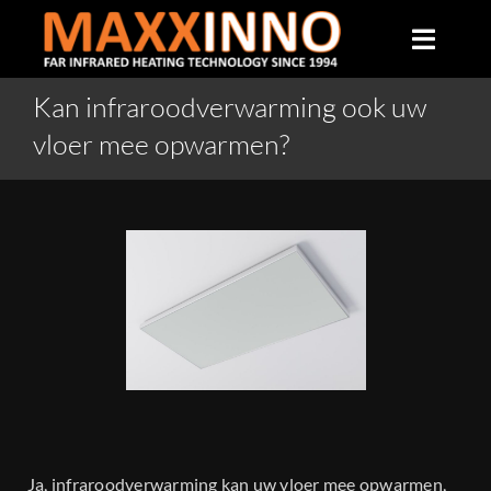
Skip
to
Toggle
content
Naviga
Kan infraroodverwarming ook uw
Home
vloer mee opwarmen?
Over ons
Infrarood verwarming
Producten
Veelgestelde vragen
Ja, infraroodverwarming kan uw vloer mee opwarmen,