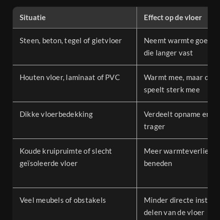
Situatie
Effect op de vloer
Steen, beton, tegel of gietvloer
Neemt warmte goed op
die langer vast
Houten vloer, laminaat of PVC
Warmt mee, maar de o
speelt sterk mee
Dikke vloerbedekking
Verdeelt opname en af
trager
Koude kruipruimte of slecht
Meer warmteverlies n
geïsoleerde vloer
beneden
Veel meubels of obstakels
Minder directe instral
delen van de vloer