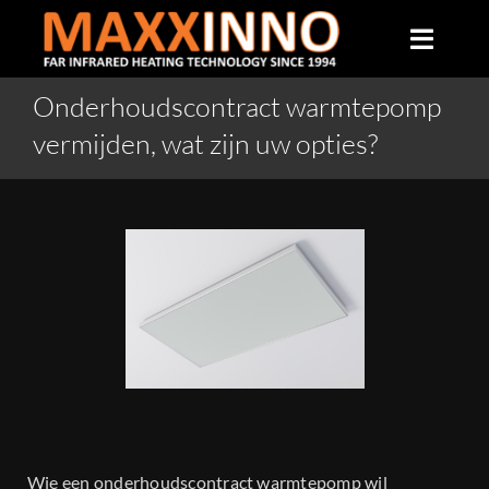
Skip
to
Toggle
content
Naviga
Onderhoudscontract warmtepomp
Home
vermijden, wat zijn uw opties?
Over ons
Infrarood verwarming
Producten
Veelgestelde vragen
Wie een onderhoudscontract warmtepomp wil