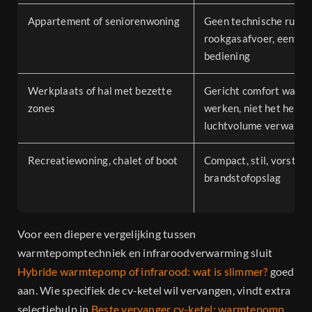
Appartement of seniorenwoning
Geen technische ruimt
rookgasafvoer, eenvou
bediening
Werkplaats of hal met bezette
Gericht comfort waar
zones
werken, niet het hele
luchtvolume verwarm
Recreatiewoning, chalet of boot
Compact, stil, vorstvri
brandstofopslag
Voor een diepere vergelijking tussen
warmtepomptechniek en infraroodverwarming sluit
Hybride warmtepomp of infrarood: wat is slimmer?
goed
aan. Wie specifiek de cv-ketel wil vervangen, vindt extra
selectiehulp in
Beste vervanger cv-ketel: warmtepomp