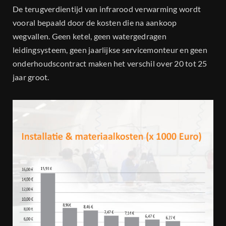
De terugverdientijd van infrarood verwarming wordt
vooral bepaald door de kosten die na aankoop
wegvallen. Geen ketel, geen watergedragen
leidingsysteem, geen jaarlijkse servicemonteur en geen
onderhoudscontract maken het verschil over 20 tot 25
jaar groot.