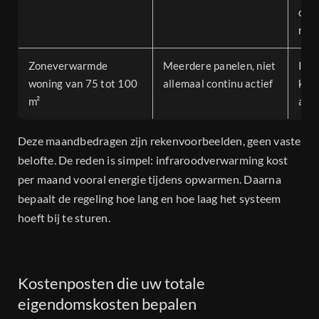
ond
ron
Zoneverwarmde
Meerdere panelen, niet
Indi
woning van 75 tot 100
allemaal continu actief
kWh 
m²
acti
Deze maandbedragen zijn rekenvoorbeelden, geen vaste
belofte. De reden is simpel: infraroodverwarming kost
per maand vooral energie tijdens opwarmen. Daarna
bepaalt de regeling hoe lang en hoe laag het systeem
hoeft bij te sturen.
Kostenposten die uw totale
eigendomskosten bepalen