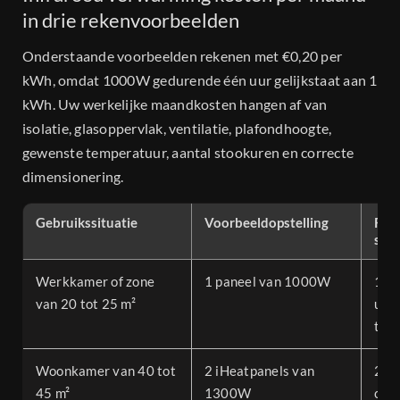
in drie rekenvoorbeelden
Onderstaande voorbeelden rekenen met €0,20 per
kWh, omdat 1000W gedurende één uur gelijkstaat aan 1
kWh. Uw werkelijke maandkosten hangen af van
isolatie, glasoppervlak, ventilatie, plafondhoogte,
gewenste temperatuur, aantal stookuren en correcte
dimensionering.
Gebruikssituatie
Voorbeeldopstelling
Rek
sto
Werkkamer of zone
1 paneel van 1000W
1 kW
van 20 tot 25 m²
uur
tot
Woonkamer van 40 tot
2 iHeatpanels van
2,6 
45 m²
1300W
circ