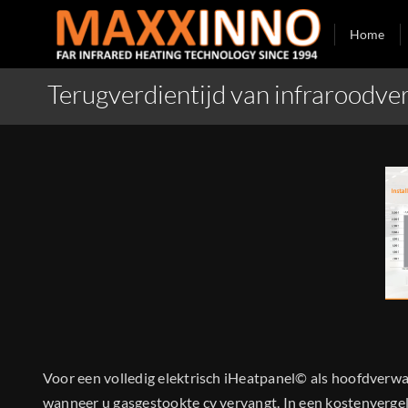
Skip
Home
to
content
Terugverdientijd van infraroodve
Voor een volledig elektrisch iHeatpanel© als hoofdverwarm
wanneer u gasgestookte cv vervangt. In een kostenvergeli