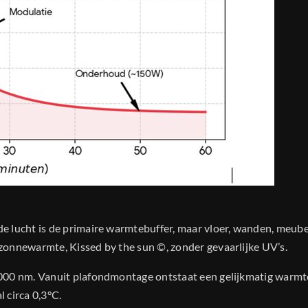
e lucht is de primaire warmtebuffer, maar vloer, wanden, meube
zonnewarmte, Kissed by the sun ©, zonder gevaarlijke UV’s.
.000 nm. Vanuit plafondmontage ontstaat een gelijkmatig warm
 circa 0,3°C.