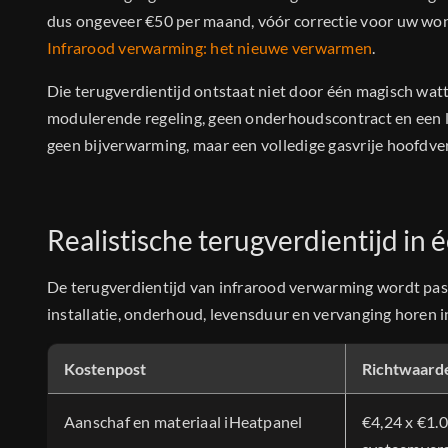
dus ongeveer €50 per maand, vóór correctie voor uw woni
Infrarood verwarming: het nieuwe verwarmen
.
Die terugverdientijd ontstaat niet door één magisch wa
modulerende regeling, geen onderhoudscontract en een l
geen bijverwarming, maar een volledige gasvrije hoofdv
Realistische terugverdientijd in é
De terugverdientijd van infrarood verwarming wordt pas e
installatie, onderhoud, levensduur en vervanging horen 
Kostenpost
Richtwaarde
Aanschaf en materiaal iHeatpanel
€4,24 x €1.0