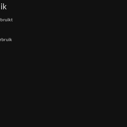
ik
rbruikt
rbruik