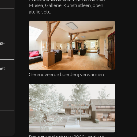
Musea, Gallerie, Kunstuitleen, open
atelier, etc.
as-
het
Gerenoveerde boerderij verwarmen
Project woningbouw 2023 Land van