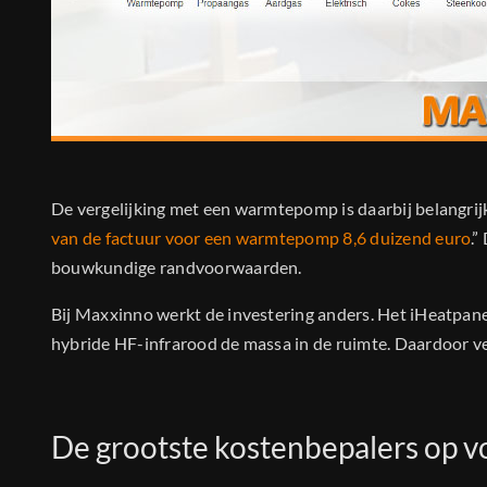
De vergelijking met een warmtepomp is daarbij belangrijk
van de factuur voor een warmtepomp 8,6 duizend euro
.”
bouwkundige randvoorwaarden.
Bij Maxxinno werkt de investering anders. Het iHeatpanel
hybride HF-infrarood de massa in de ruimte. Daardoor ve
De grootste kostenbepalers op v