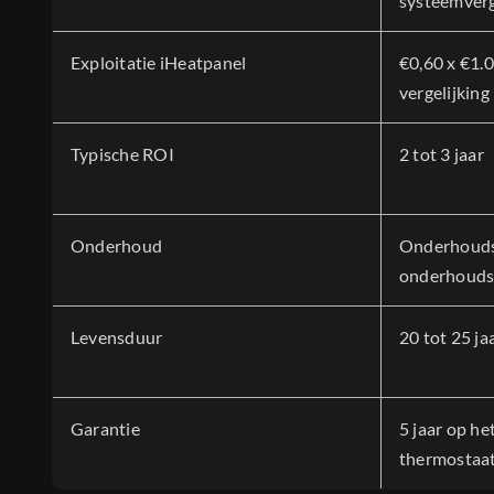
systeemverg
Exploitatie iHeatpanel
€0,60 x €1.0
vergelijking
Typische ROI
2 tot 3 jaar
Onderhoud
Onderhoudsv
onderhouds
Levensduur
20 tot 25 ja
Garantie
5 jaar op he
thermostaa