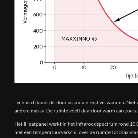
Technisch komt dit door accumulerend verwarmen. Niet d
andere massa. De ruimte voelt daardoor warm aan zoals 
Het iHeatpanel werkt in het infraroodspectrum rond 10
met een temperatuurverschil over de ruimte tot maximaal