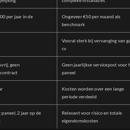
elijking
complexe installaties
00 per jaar in de
Ongeveer €50 per maand als
benchmark
Vooral sterk bij vervanging van g
cv
rij, geen
Geen jaarlijkse servicepost voor 
contract
paneel
ar
Kosten worden over een lange
periode verdeeld
t paneel, 2 jaar op de
Relevant voor risico en totale
t
eigendomskosten