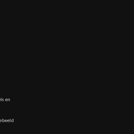
ls en
tebeeld