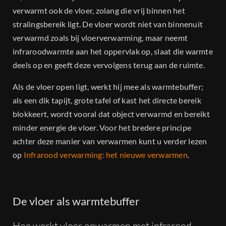
Dealers
verwarmt ook de vloer, zolang die vrij binnen het
stralingsbereik ligt. De vloer wordt niet van binnenuit
Projecten
verwarmd zoals bij vloerverwarming, maar neemt
infraroodwarmte aan het oppervlak op, slaat die warmte
deels op en geeft deze vervolgens terug aan de ruimte.
Contact
Als de vloer open ligt, werkt hij mee als warmtebuffer;
als een dik tapijt, grote tafel of kast het directe bereik
blokkeert, wordt vooral dat object verwarmd en bereikt
minder energie de vloer. Voor het bredere principe
achter deze manier van verwarmen kunt u verder lezen
op
Infrarood verwarming: het nieuwe verwarmen
.
De vloer als warmtebuffer
Hoe werkt vloer opwarmen met infrarood