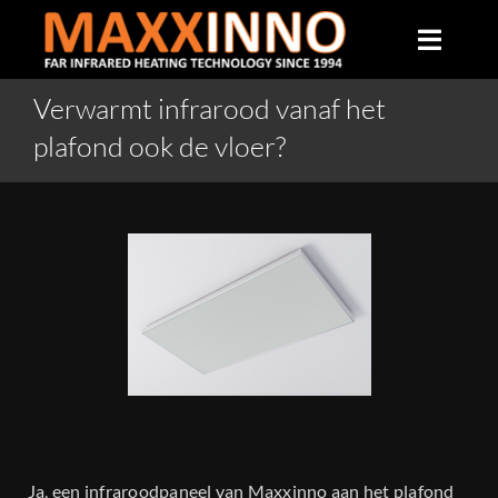
Skip
to
Toggle
content
Naviga
Verwarmt infrarood vanaf het
Home
plafond ook de vloer?
Over ons
Infrarood verwarming
Producten
Veelgestelde vragen
Ja, een infraroodpaneel van Maxxinno aan het plafond