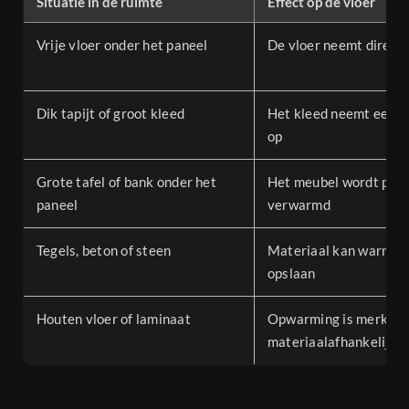
Situatie in de ruimte
Effect op de vloer
Vrije vloer onder het paneel
De vloer neemt direct
Dik tapijt of groot kleed
Het kleed neemt eers
op
Grote tafel of bank onder het
Het meubel wordt prim
paneel
verwarmd
Tegels, beton of steen
Materiaal kan warmte
opslaan
Houten vloer of laminaat
Opwarming is merkbaa
materiaalafhankelijk