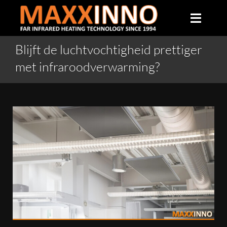
Skip
to
Toggle
content
Naviga
Blijft de luchtvochtigheid prettiger
Home
met infraroodverwarming?
Over ons
Infrarood verwarming
Producten
Veelgestelde vragen